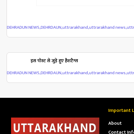
DEHRADUN NEWS
,
DEHRDAUN
,
uttrarakhand
,
uttrarakhand news
,
utt
इस पोस्ट से जुड़े हुए हैशटैग्स
DEHRADUN NEWS
,
DEHRDAUN
,
uttrarakhand
,
uttrarakhand news
,
utt
Important L
About
Contact Inf