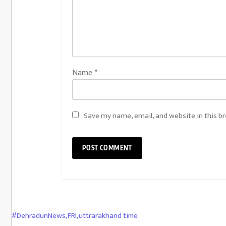
Name
*
Save my name, email, and website in this b
#DehradunNews
,
FRI
,
uttrarakhand time