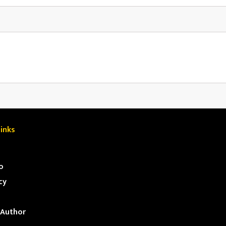
inks
o
cy
Author