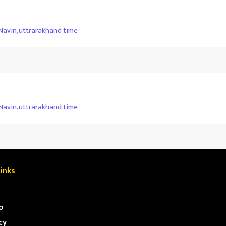
 Navin
,
uttrarakhand time
 Navin
,
uttrarakhand time
inks
o
cy