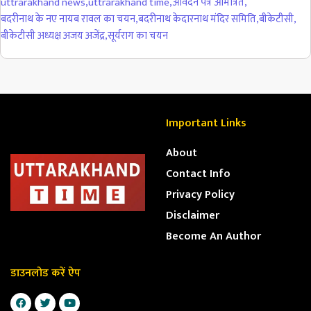
uttrarakhand news
,
uttrarakhand time
,
आवेदन पत्र आमंत्रित
,
बदरीनाथ के नए नायब रावल का चयन
,
बदरीनाथ केदारनाथ मंदिर समिति
,
बीकेटीसी
,
बीकेटीसी अध्यक्ष अजय अजेंद्र
,
सूर्यराग का चयन
Important Links
About
Contact Info
Privacy Policy
Disclaimer
Become An Author
डाउनलोड करें ऐप