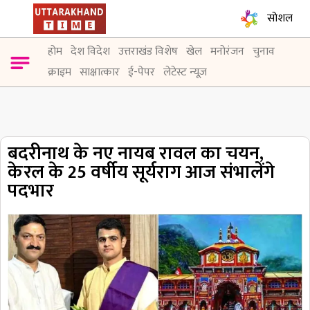
सोशल
होम
देश विदेश
उत्तराखंड विशेष
खेल
मनोरंजन
चुनाव
क्राइम
साक्षात्कार
ई-पेपर
लेटेस्ट न्यूज़
बदरीनाथ के नए नायब रावल का चयन,
केरल के 25 वर्षीय सूर्यराग आज संभालेंगे
पदभार