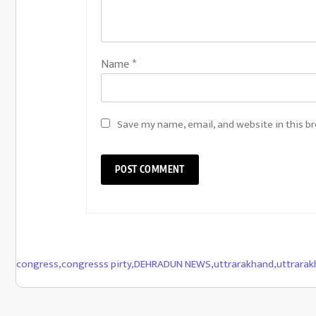
Name
*
Save my name, email, and website in this b
congress
,
congresss pirty
,
DEHRADUN NEWS
,
uttrarakhand
,
uttrara