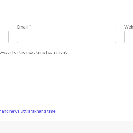
Email
*
Web
rowser for the next time I comment.
khand news
,
uttrarakhand time