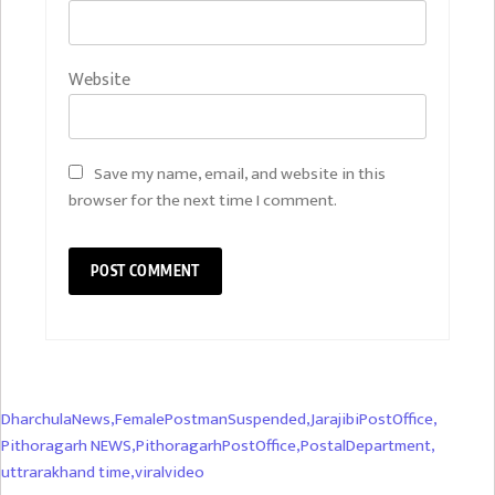
Website
Save my name, email, and website in this
browser for the next time I comment.
DharchulaNews
,
FemalePostmanSuspended
,
JarajibiPostOffice
,
Pithoragarh NEWS
,
PithoragarhPostOffice
,
PostalDepartment
,
uttrarakhand time
,
viralvideo