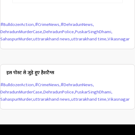
#BulldozerAction
,
#CrimeNews
,
#DehradunNews
,
DehradunMurderCase
,
DehradunPolice
,
PuskarSinghDhami
,
SahaspurMurder
,
uttrarakhand news
,
uttrarakhand time
,
Vikasnagar
इस पोस्ट से जुड़े हुए हैशटैग्स
#BulldozerAction
,
#CrimeNews
,
#DehradunNews
,
DehradunMurderCase
,
DehradunPolice
,
PuskarSinghDhami
,
SahaspurMurder
,
uttrarakhand news
,
uttrarakhand time
,
Vikasnagar