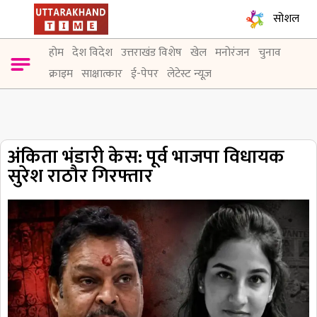
सोशल
होम
देश विदेश
उत्तराखंड विशेष
खेल
मनोरंजन
चुनाव
क्राइम
साक्षात्कार
ई-पेपर
लेटेस्ट न्यूज़
अंकिता भंडारी केस: पूर्व भाजपा विधायक
सुरेश राठौर गिरफ्तार