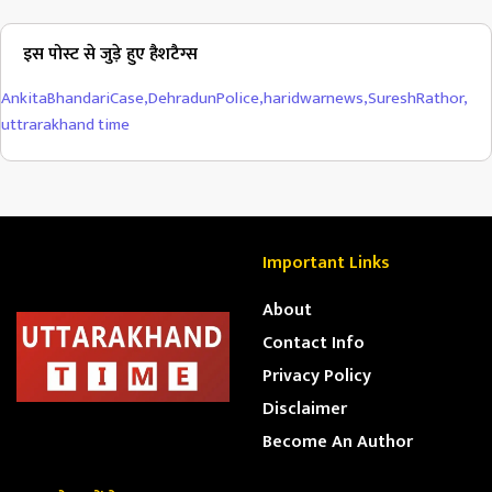
इस पोस्ट से जुड़े हुए हैशटैग्स
AnkitaBhandariCase
,
DehradunPolice
,
haridwarnews
,
SureshRathor
,
uttrarakhand time
Important Links
About
Contact Info
Privacy Policy
Disclaimer
Become An Author