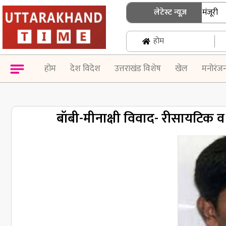
धामी कैबिनेट के बड़े फैसले: 15 प्रस्तावों को मंजूरी
लेटेस्ट न्यूज़
|
होम
होम
देश विदेश
उत्तराखंड विशेष
खेल
मनोरंज
बॉबी-मीनाक्षी विवाद- रीसायटिक 