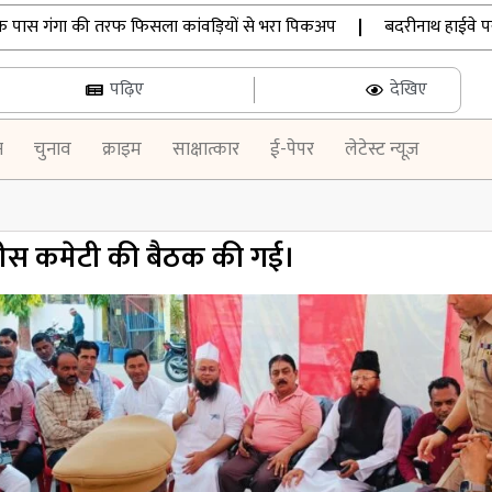
े पास गंगा की तरफ फिसला कांवड़ियों से भरा पिकअप
|
बदरीनाथ हाईवे पर ऑल
पढ़िए
देखिए
न
चुनाव
क्राइम
साक्षात्कार
ई-पेपर
लेटेस्ट न्यूज़
पीस कमेटी की बैठक की गई।