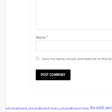
Name
*
Save my name, email, and website in this b
uttrarakhand
,
uttrarakhand news
,
uttrarakhand time
,
पीस कमेटी
,
बकर