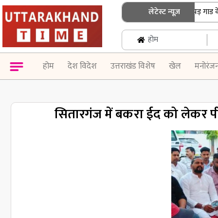
गंगोत्री हाईवे पर टला बड़ा हादसा: पापड़ गाड क
लेटेस्ट न्यूज़
होम
होम
देश विदेश
उत्तराखंड विशेष
खेल
मनोरंज
सितारगंज में बकरा ईद को लेकर 