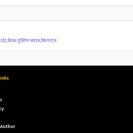
ा ईद
,
बैठक
,
मुस्लिम समाज
,
सितारगंज
inks
o
cy
Author