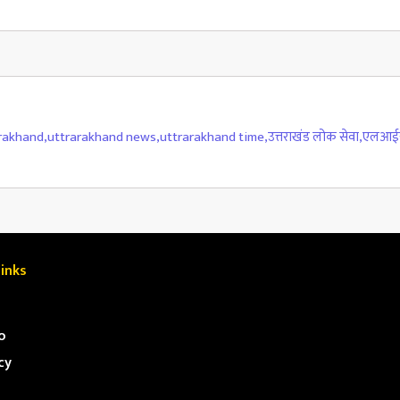
rakhand
,
uttrarakhand news
,
uttrarakhand time
,
उत्तराखंड लोक सेवा
,
एलआईयू
inks
o
cy