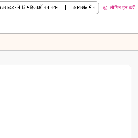
राखंड की 13 महिलाओं का चयन
|
उत्तराखंड में बारिश का कहर: रुद्रप्रयाग म
लॉगिन इन करें