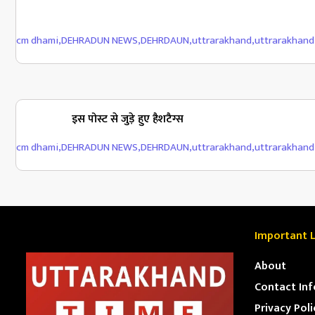
cm dhami
,
DEHRADUN NEWS
,
DEHRDAUN
,
uttrarakhand
,
uttrarakhan
इस पोस्ट से जुड़े हुए हैशटैग्स
cm dhami
,
DEHRADUN NEWS
,
DEHRDAUN
,
uttrarakhand
,
uttrarakhan
Important L
About
Contact Inf
Privacy Poli