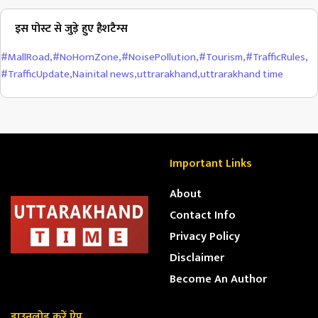
इस पोस्ट से जुड़े हुए हैशटैग्स
#MallRoad
,
#NoHornZone
,
#NoisePollution
,
#Tourism
,
#TrafficRules
,
#TrafficUpdate
,
Nainital news
,
uttrarakhand
,
uttrarakhand time
Important Links
About
Contact Info
Privacy Policy
Disclaimer
Become An Author
डाउनलोड करें ऐप