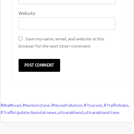
Website
Save my name, email, and website in this
browser for the next time I comment.
#MallRoad
,
#NoHornZone
,
#NoisePollution
,
#Tourism
,
#TrafficRules
,
#TrafficUpdate
,
Nainital news
,
uttrarakhand
,
uttrarakhand time