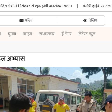
षेत्रों में 1 सितंबर से शुरू होगी जनसंख्या गणना
|
गंगोत्री हाईवे पर टला बड
पढ़िए
देखिए
न
चुनाव
क्राइम
साक्षात्कार
ई-पेपर
लेटेस्ट न्यूज़
रिल अभ्यास