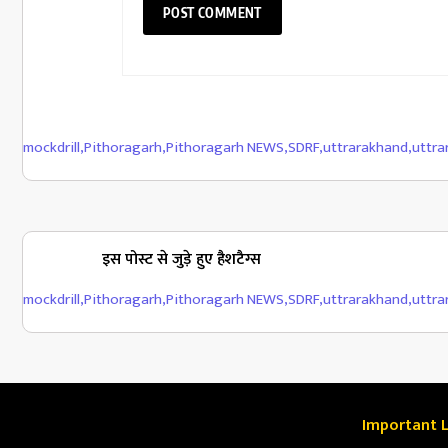
mockdrill
,
Pithoragarh
,
Pithoragarh NEWS
,
SDRF
,
uttrarakhand
,
uttra
इस पोस्ट से जुड़े हुए हैशटैग्स
mockdrill
,
Pithoragarh
,
Pithoragarh NEWS
,
SDRF
,
uttrarakhand
,
uttra
Important L