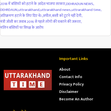
2018 में बस्तियों को हटाने के आदेश भाजपा सरकार
,
DEHRADUN NEWS
,
DEHRDAUN
,
uttrarakhand
,
uttrarakhand news
,
uttrarakhand time
,
अतिक्रमण हटाने के लिए दिए थे।
,
अपील
,
बस्ती को टूटने नहीं देगी
,
मंत्री जोशी का जवाब 2016 से पहले लोगो की घबराने की जरूरत
,
मलिन बस्तियों पर विपक्ष के आरोप
Important Links
About
Contact Info
Privacy Policy
Disclaimer
Become An Author