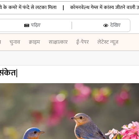
कमरे में फंदे से लटका मिला
|
कॉमनवेल्थ गेम्स में कांस्य जीतने वाली उन्नति श
पढ़िए
देखिए
न
चुनाव
क्राइम
साक्षात्कार
ई-पेपर
लेटेस्ट न्यूज़
संकेत|