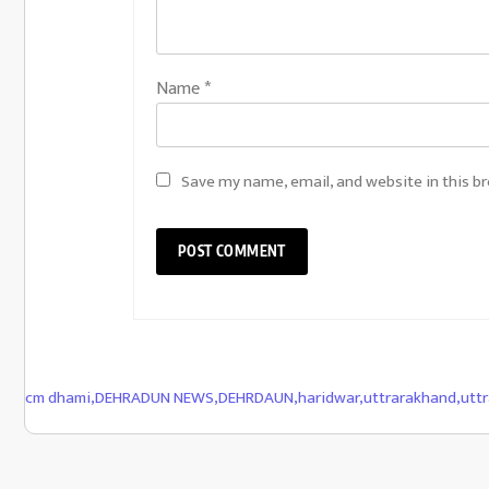
Name
*
Save my name, email, and website in this b
cm dhami
,
DEHRADUN NEWS
,
DEHRDAUN
,
haridwar
,
uttrarakhand
,
utt