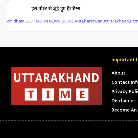
इस पोस्ट से जुड़े हुए हैशटैग्स
cm dhami
,
DEHRADUN NEWS
,
DEHRDAUN
,
haridwar
,
uttrarakhand
,
utt
Important L
About
Contact Inf
Privacy Poli
Disclaimer
Become An 