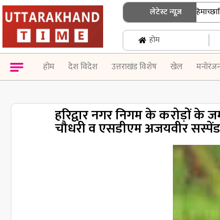
उत्तराखंड में जनगणना की तैयारी तेज, हिमाच्छादित क्षेत
लेटेस्ट न्यूज़
होम
होम
देश विदेश
उत्तराखंड विशेष
खेल
मनोरंज
हरिद्वार नगर निगम के करोड़ों के जम
चौधरी व एसडीएम अजयवीर सस्पें