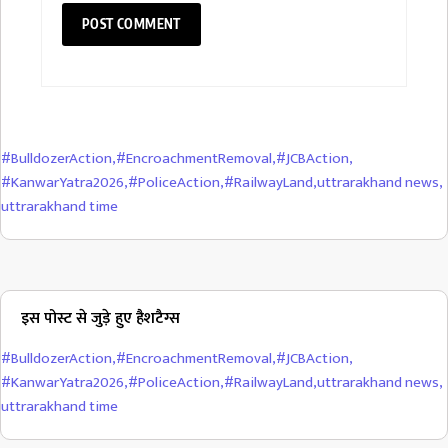
#BulldozerAction
,
#EncroachmentRemoval
,
#JCBAction
,
#KanwarYatra2026
,
#PoliceAction
,
#RailwayLand
,
uttrarakhand news
,
uttrarakhand time
इस पोस्ट से जुड़े हुए हैशटैग्स
#BulldozerAction
,
#EncroachmentRemoval
,
#JCBAction
,
#KanwarYatra2026
,
#PoliceAction
,
#RailwayLand
,
uttrarakhand news
,
uttrarakhand time