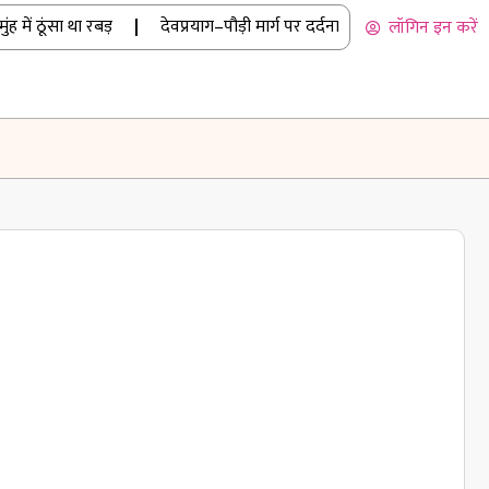
 ठूंसा था रबड़
|
देवप्रयाग–पौड़ी मार्ग पर दर्दनाक हादसा: कार खाई में गिरी
लॉगिन इन करें