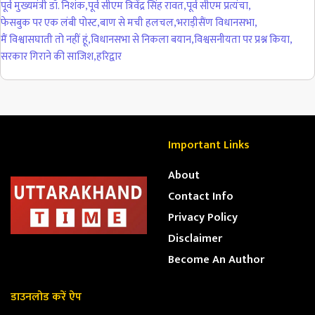
पूर्व मुख्यमंत्री डॉ. निशंक
,
पूर्व सीएम त्रिवेंद्र सिंह रावत
,
पूर्व सीएम प्रत्यंचा
,
फेसबुक पर एक लंबी पोस्ट
,
बाण से मची हलचल
,
भराड़ीसैंण विधानसभा
,
मैं विश्वासघाती तो नहीं हूं
,
विधानसभा से निकला बयान
,
विश्वसनीयता पर प्रश्न किया
,
सरकार गिराने की साजिश
,
हरिद्वार
Important Links
About
Contact Info
Privacy Policy
Disclaimer
Become An Author
डाउनलोड करें ऐप