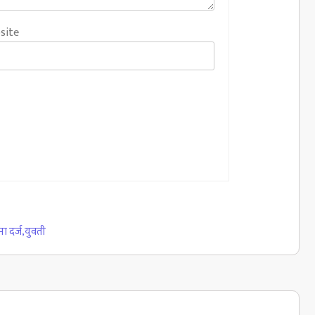
site
ा दर्ज
,
युवती