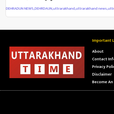
DEHRADUN NEWS
,
DEHRDAUN
,
uttrarakhand
,
uttrarakhand news
,
utt
Important L
About
Contact Inf
Privacy Poli
Disclaimer
Become An 