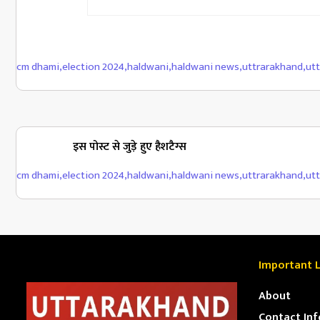
cm dhami
,
election 2024
,
haldwani
,
haldwani news
,
uttrarakhand
,
ut
इस पोस्ट से जुड़े हुए हैशटैग्स
cm dhami
,
election 2024
,
haldwani
,
haldwani news
,
uttrarakhand
,
ut
Important L
About
Contact Inf