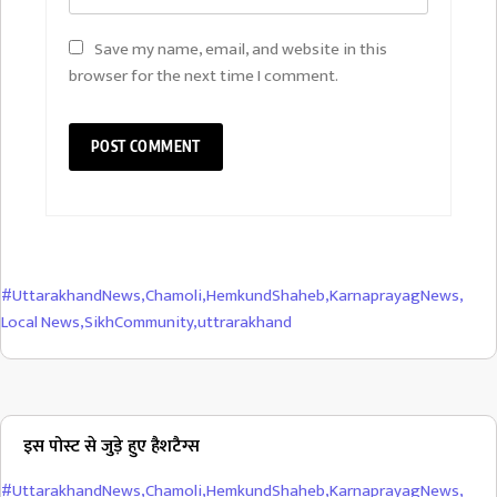
Save my name, email, and website in this
browser for the next time I comment.
#UttarakhandNews
,
Chamoli
,
HemkundShaheb
,
KarnaprayagNews
,
Local News
,
SikhCommunity
,
uttrarakhand
इस पोस्ट से जुड़े हुए हैशटैग्स
#UttarakhandNews
,
Chamoli
,
HemkundShaheb
,
KarnaprayagNews
,