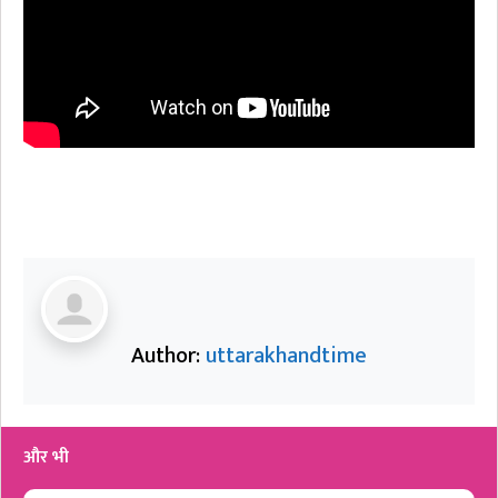
Author:
uttarakhandtime
और भी