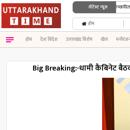
उत्तराखंड में जनगणना की तैयारी तेज, हिमाच्छादित क्षेत्रों
लेटेस्ट न्यूज़
होम
होम
देश विदेश
उत्तराखंड विशेष
खेल
मनोरंज
Big Breaking:-धामी कैबिनेट बैठक