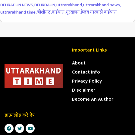
DEHRADUN NEWS
,
DEHRDAUN
,
uttrarakhand
,
uttrarakhand news
,
uttrarakhand time
,
जोशीमठ
,
बाईपास
,
भूस्खलन
,
हेलंग मारवाड़ी बाईपास
Important Links
About
Contact Info
Privacy Policy
Disclaimer
Become An Author
डाउनलोड करें ऐप