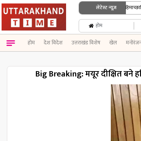
उत्तराखंड में जनगणना की तैयारी तेज, हिमाच्छादित क्षे
लेटेस्ट न्यूज़
होम
होम
देश विदेश
उत्तराखंड विशेष
खेल
मनोरंज
Big Breaking: मयूर दीक्षित बने ह