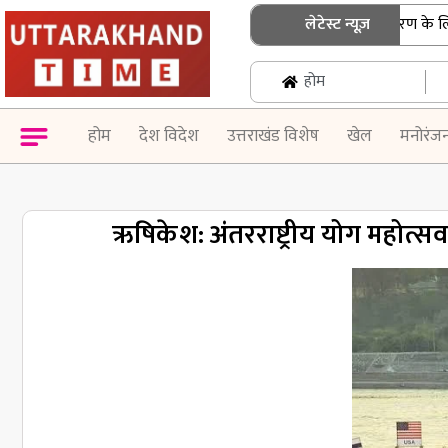
उत्तराखंड: एसआईआर नोटिस के निस्तारण के लिए बुजु
लेटेस्ट न्यूज़
होम
होम
देश विदेश
उत्तराखंड विशेष
खेल
मनोरंज
ऋषिकेश: अंतरराष्ट्रीय योग महोत