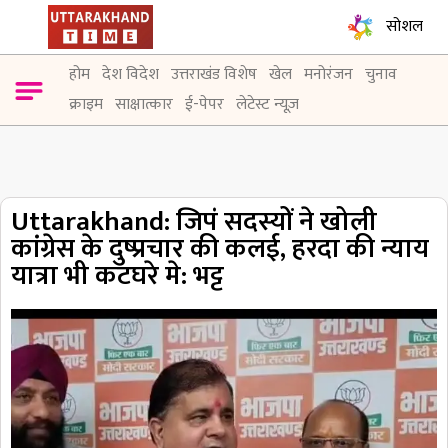
सोशल
होम
देश विदेश
उत्तराखंड विशेष
खेल
मनोरंजन
चुनाव
क्राइम
साक्षात्कार
ई-पेपर
लेटेस्ट न्यूज़
Uttarakhand: जिपं सदस्यों ने खोली
कांग्रेस के दुष्प्रचार की कलई, हरदा की न्याय
यात्रा भी कटघरे मे: भट्ट