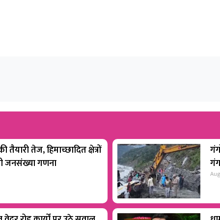
 तैयारी तेज, हिमाच्छादित क्षेत्रों
गंग
होगी जनसंख्या गणना
गं
Aug
वेदर रोड कार्यों पर उठे सवाल
धाम