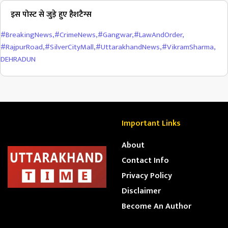
इस पोस्ट से जुड़े हुए हैशटैग्स
#BreakingNews
,
#CrimeNews
,
#Gangwar
,
#LawAndOrder
,
#RajpurRoad
,
#SilverCityMall
,
#UttarakhandNews
,
#VikramSharma
,
DEHRADUN
Important Links
About
Contact Info
Privacy Policy
Disclaimer
Become An Author