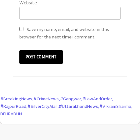
Website
Save my name, email, and website in this
browser for the next time I comment.
#BreakingNews
,
#CrimeNews
,
#Gangwar
,
#LawAndOrder
,
#RajpurRoad
,
#SilverCityMall
,
#UttarakhandNews
,
#VikramSharma
,
DEHRADUN