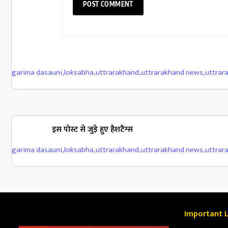
garima dasauni
,
loksabha
,
uttrarakhand
,
uttrarakhand news
,
uttrar
इस पोस्ट से जुड़े हुए हैशटैग्स
garima dasauni
,
loksabha
,
uttrarakhand
,
uttrarakhand news
,
uttrar
Important L