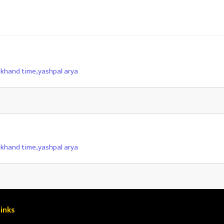
akhand time
,
yashpal arya
akhand time
,
yashpal arya
inks